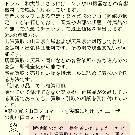
ドラム、和太鼓、さらにはアンプやDJ機器などの音響
機材まで幅広く対応しています。
専門スタッフによる査定：楽器買取のプロ（熟練の鑑
定士）が在籍しており、音質や内部の状態、付属品の
有無まで入念にチェックして適正価格を算出します。
3つの買取方法
出張買取：山口県全域および広島県に対応しており、
査定料・出張料は無料です。その場で現金支払いが可
能です。
店頭買取：広島・岡山などの各営業所へ持ち込んでの
査定・即現金化が可能です。
宅配買取：売りたい物を段ボールに詰めて着払いで送
る方法です。
「訳あり品」でも相談可能
壊れていて修理できない楽器や、付属品が欠品してい
る楽器であっても、買取・引取の相談を受け付けてい
ます。
■楽器買取山口プロマートを実際に利用したユーザー
の良い口コミ・評判
断捨離のため、長年置いたままだったピ
アノを出張買取してもらいました。重く