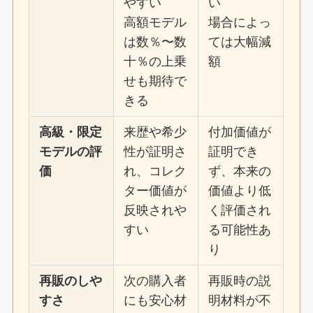
やすい
い
高額モデル
場合によっ
は数％〜数
ては大幅減
十％の上乗
額
せも期待で
きる
高級・限定
来歴や希少
付加価値が
モデルの評
性が証明さ
証明でき
価
れ、コレク
ず、本来の
ター価値が
価値より低
反映されや
く評価され
すい
る可能性あ
り
再販のしや
次の購入者
再販時の説
すさ
にも安心材
明材料が不