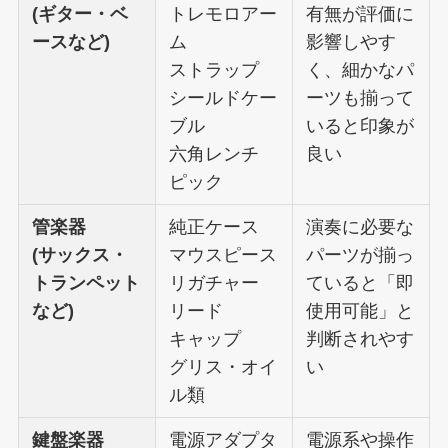
(ギター・ベ
トレモロアー
有無が評価に
ースなど)
ム
影響しやす
ストラップ
く、細かなパ
シールドケー
ーツも揃って
ブル
いると印象が
六角レンチ
良い
ピック
管楽器
純正ケース
演奏に必要な
(サックス・
マウスピース
パーツが揃っ
トランペット
リガチャー
ていると「即
など)
リード
使用可能」と
キャップ
判断されやす
グリス・オイ
い
ル類
鍵盤楽器
電源アダプタ
電源系や操作