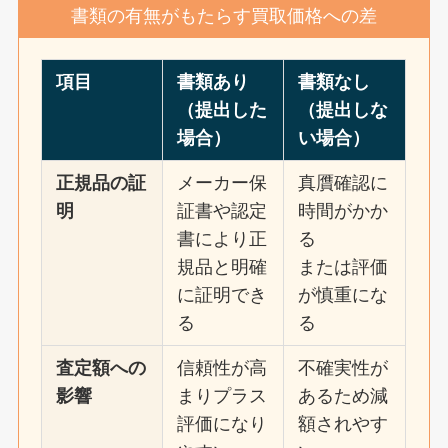
書類の有無がもたらす買取価格への差
項目
書類あり
書類なし
（提出した
（提出しな
場合）
い場合）
正規品の証
メーカー保
真贋確認に
明
証書や認定
時間がかか
書により正
る
規品と明確
または評価
に証明でき
が慎重にな
る
る
査定額への
信頼性が高
不確実性が
影響
まりプラス
あるため減
評価になり
額されやす