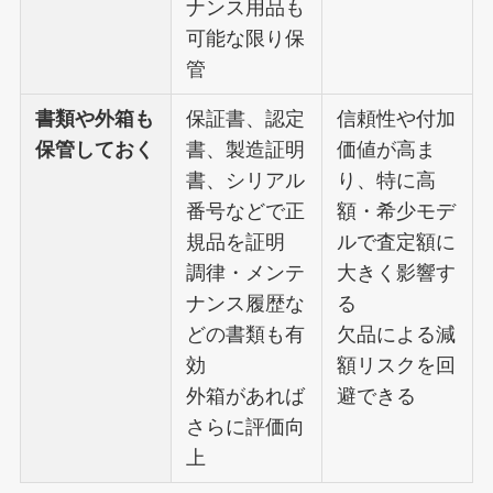
ナンス用品も
可能な限り保
管
書類や外箱も
保証書、認定
信頼性や付加
保管しておく
書、製造証明
価値が高ま
書、シリアル
り、特に高
番号などで正
額・希少モデ
規品を証明
ルで査定額に
調律・メンテ
大きく影響す
ナンス履歴な
る
どの書類も有
欠品による減
効
額リスクを回
外箱があれば
避できる
さらに評価向
上