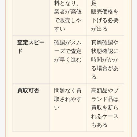
料となり、
足
業者が高値
販売価格を
で販売しや
下げる必要
すい
が出る
査定スピー
確認がスム
真贋確認や
ド
ーズで査定
状態確認に
が早く進む
時間がかか
る場合があ
る
買取可否
問題なく買
高額品やブ
取されやす
ランド品は
い
買取を断ら
れるケース
もある