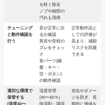
を軽く除去
ノブや細部の
汚れも清掃
チューニング
音が正常に出
正常動作品と
と動作確認を
るか確認
しての評価が
行う
異音や音程の
高まり、減額
ズレをチェッ
リスクを回避
ク
できる
各パーツ(鍵
盤・キー・
弦・ボタン)
の動作確認
適切な環境で
湿度管理
劣化やダメー
保管する
(40〜60％)
ジを防ぎ、長
(湿度40〜
除湿剤・調湿
期的に価値を