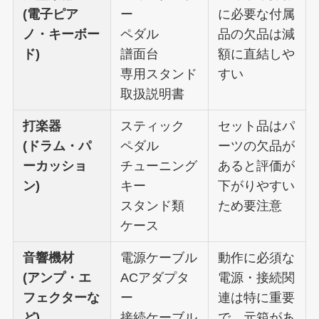
(電子ピア
ー
に必要な付属
ノ・キーボー
ペダル
品の欠品は減
ド)
譜面台
額に直結しや
専用スタンド
すい
取扱説明書
打楽器
スティック
セット品はパ
(ドラム・パ
ペダル
ーツの欠品が
ーカッショ
チューニング
あると評価が
ン)
キー
下がりやすい
スタンド類
ため要注意
ケース
音響機材
電源ケーブル
動作に必須な
(アンプ・エ
ACアダプタ
電源・接続関
フェクターな
ー
連は特に重要
ど)
接続ケーブル
で、元箱があ