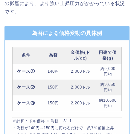
の影響により、より強い上昇圧力がかかっている状況
です。
為替による価格変動の具体例
金価格(ド
円建て価
条件
為替
ル/oz)
格(g)
約9,000
ケース①
140円
2,000ドル
円/g
約9,650
ケース②
150円
2,000ドル
円/g
約10,600
ケース③
150円
2,200ドル
円/g
※計算：ドル価格 × 為替 ÷ 31.1
・為替が140円→150円に変わるだけで、約7％前後上昇