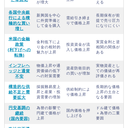
が増大
える
各国中央銀
新興国を中心
長期保有が前
行による積
需給引き締ま
に外貨準備と
提で売り圧力
極的な買い
りで価格上昇
して金を購入
になりにくい
増し
米国の金融
金利低下によ
実質金利と逆
政策
投資資金が流
り金の相対的
相関の関係が
(利下げへの
入し価格上昇
魅力が上昇
ある
転換)
インフレヘ
物価上昇や通
実物資産とし
資産防衛目的
ッジと通貨
貨価値の低下
ての価値が再
の買いが増加
への対策需要
評価される
不安
構造的な供
採掘難易度上
長期的な価格
供給制約によ
給不足と需
昇と産業・投
上昇の土台と
り価格上昇
資需要の増加
なる要因
要拡大
円安基調の
為替の影響で
ドル建て価格
国内価格を押
継続
円建て価格が
＋為替の二重
し上げる
上昇
要因
(国内要因)