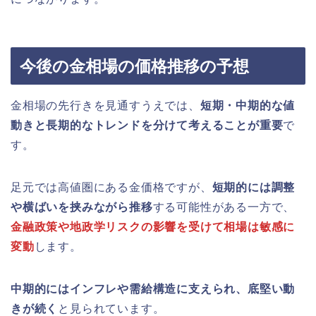
今後の金相場の価格推移の予想
金相場の先行きを見通すうえでは、
短期・中期的な値
動きと長期的なトレンドを分けて考えることが重要
で
す。
足元では高値圏にある金価格ですが、
短期的には調整
や横ばいを挟みながら推移
する可能性がある一方で、
金融政策や地政学リスクの影響を受けて相場は敏感に
変動
します。
中期的にはインフレや需給構造に支えられ、底堅い動
きが続く
と見られています。