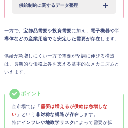
供給制約に関するデータ整理
一方で、
宝飾品需要
や
投資需要
に加え、
電子機器や半
導体などの産業用途でも安定した需要が存在
します。
供給が急増しにくい一方で需要が堅調に伸びる構造
は、長期的な価格上昇を支える基本的なメカニズムと
いえます。
金市場では「
需要は増えるが供給は急増しな
い
」という
非対称な構造が存在
します。
特に
インフレ
や
地政学リスク
によって需要が拡