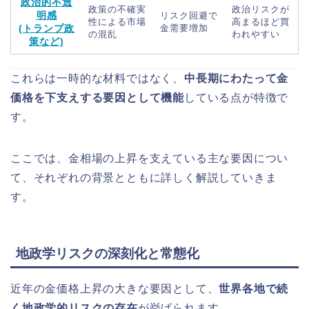
政治的不透
政策の不確実
政治リスクが
明感
リスク回避で
性による市場
高まるほど買
(トランプ政
金需要増加
の混乱
われやすい
策など)
これらは一時的な材料ではなく、
中長期にわたって金
価格を下支えする要因として機能
している点が特徴で
す。
ここでは、金相場の上昇を支えている主な要因につい
て、それぞれの背景とともに詳しく解説していきま
す。
地政学リスクの深刻化と常態化
近年の金価格上昇の大きな要因として、
世界各地で続
く地政学的リスクの存在
が挙げられます。