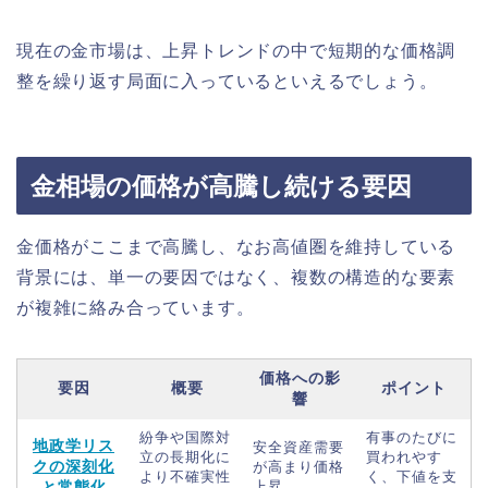
現在の金市場は、上昇トレンドの中で短期的な価格調
整を繰り返す局面に入っているといえるでしょう。
金相場の価格が高騰し続ける要因
金価格がここまで高騰し、なお高値圏を維持している
背景には、単一の要因ではなく、複数の構造的な要素
が複雑に絡み合っています。
価格への影
要因
概要
ポイント
響
紛争や国際対
有事のたびに
地政学リス
安全資産需要
立の長期化に
買われやす
クの深刻化
が高まり価格
より不確実性
く、下値を支
と常態化
上昇