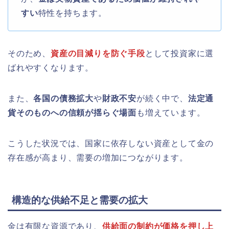
すい
特性を持ちます。
そのため、
資産の目減りを防ぐ手段
として投資家に選
ばれやすくなります。
また、
各国の債務拡大
や
財政不安
が続く中で、
法定通
貨そのものへの信頼が揺らぐ場面
も増えています。
こうした状況では、国家に依存しない資産として金の
存在感が高まり、需要の増加につながります。
構造的な供給不足と需要の拡大
金は有限な資源であり、
供給面の制約が価格を押し上