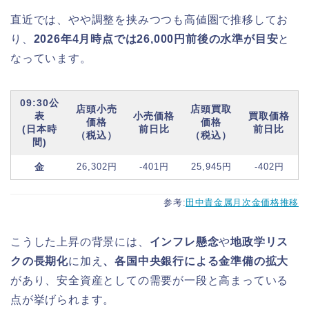
直近では、やや調整を挟みつつも高値圏で推移してお
り、
2026年4月時点では26,000円前後の水準が目安
と
なっています。
09:30公
店頭小売
店頭買取
表
小売価格
買取価格
価格
価格
(日本時
前日比
前日比
（税込）
（税込）
間)
金
26,302円
-401円
25,945円
-402円
参考:
田中貴金属月次金価格推移
こうした上昇の背景には、
インフレ懸念
や
地政学リス
クの長期化
に加え
、各国中央銀行による金準備の拡大
があり、安全資産としての需要が一段と高まっている
点が挙げられます。