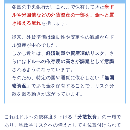
各国の中央銀行が、これまで保有してきた
米ド
ルや米国債などの外貨資産の一部を、金へと置
き換える流れ
を指します。
従来、外貨準備は流動性や安定性の観点からド
ル資産が中心でした。
しかし近年は、
経済制裁
や
資産凍結リスク
、さ
らには
ドルへの依存度の高さが課題として意識
されるようになっています。
そのため、特定の国や通貨に依存しない「
無国
籍資産
」である金を保有することで、リスク分
散を図る動きが広がっています。
これはドルへの依存度を下げる「
分散投資
」の一環で
あり、地政学リスクへの備えとしても位置付けられて