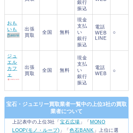
銀行
振込
現金
おも
支払
電話
出張
いも
全国
無料
い
○
WEB
買取
LINE
銀行
振込
ジュ
現金
エル
支払
出張
電話
カフ
全国
無料
い
○
買取
WEB
ェ
銀行
振込
宝石・ジュエリー買取業者一覧中の上位3社の買取
業者について
上記表中の上位3社「
宝石広場
」「
MONO
LOOP(モノ・ループ)
」「
色石BANK
」上位に選