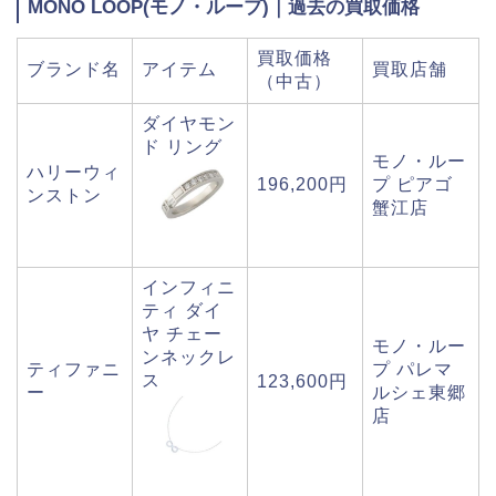
MONO LOOP(モノ・ループ)｜過去の買取価格
買取価格
ブランド名
アイテム
買取店舗
（中古）
ダイヤモン
ド リング
モノ・ルー
ハリーウィ
196,200円
プ ピアゴ
ンストン
蟹江店
インフィニ
ティ ダイ
ヤ チェー
モノ・ルー
ンネックレ
ティファニ
プ パレマ
ス
123,600円
ー
ルシェ東郷
店