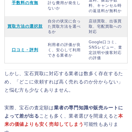
送料、振込手数
手数料の有無
計な費用が発生し
料、キャンセル時
ないか
の返送料が無料か
自分の状況に合っ
店頭買取、出張買
買取方法の選択肢
た買取方法を選べ
取、宅配買取への
るか
対応
Google口コミ、
利用者の評価が良
SNSレビュー、査
口コミ・評判
く、安心して利用
定説明や接客対応
できる業者か
の評価
しかし、宝石買取に対応する業者は数多く存在するた
め、「どこに依頼すれば高く売れるのか分からない」
と悩む方も少なくありません。
実際、宝石の査定額は
業者の専門知識や販売ルートに
よって差が出る
ことも多く、業者選びを間違えると
本
来の価値よりも安く売却してしまう
可能性もありま