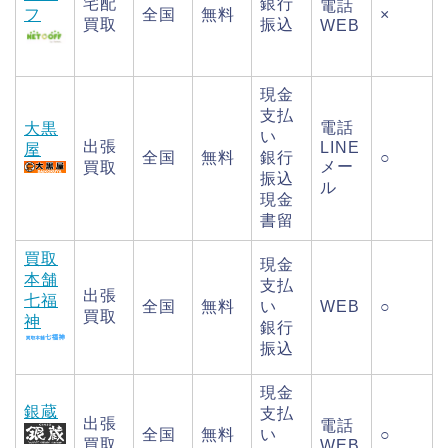
宅配
銀行
電話
フ
全国
無料
×
買取
振込
WEB
現金
支払
電話
大黒
い
出張
LINE
屋
全国
無料
銀行
○
メー
買取
振込
ル
現金
書留
買取
現金
本舗
支払
出張
七福
全国
無料
い
WEB
○
買取
神
銀行
振込
現金
銀蔵
支払
出張
電話
全国
無料
い
○
買取
WEB