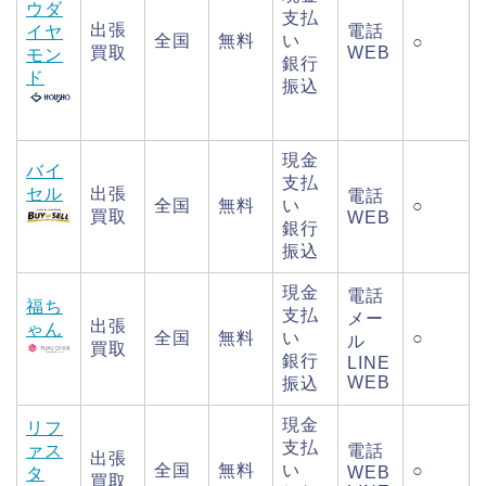
ウダ
支払
出張
電話
イヤ
全国
無料
い
○
買取
WEB
モン
銀行
ド
振込
現金
バイ
支払
セル
出張
電話
全国
無料
い
○
買取
WEB
銀行
振込
現金
電話
福ち
支払
メー
出張
ゃん
全国
無料
い
○
ル
買取
銀行
LINE
WEB
振込
現金
リフ
支払
ァス
電話
出張
全国
無料
い
○
WEB
タ
買取