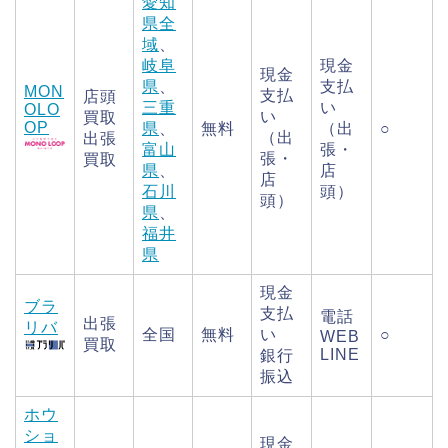
愛知
県全
域
、
岐阜
現金
現金
県
、
支払
MON
支払
店頭
三重
い
OLO
い
買取
OP
県
、
無料
（出
○
（出
出張
富山
張・
張・
買取
県
、
店
店
石川
頭）
頭）
県
、
福井
県
現金
ブラ
支払
電話
出張
リバ
全国
無料
い
○
WEB
買取
LINE
銀行
振込
ホウ
ショ
現金