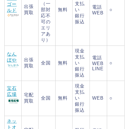
（一
支払
ゴー
出張
電話
部対
無料
い
○
ルド
買取
WEB
応不
銀行
可の
振込
エリ
アあ
り）
現金
なん
支払
電話
出張
ぼや
全国
無料
い
○
WEB
買取
LINE
銀行
振込
現金
宝石
支払
広場
宅配
全国
無料
い
WEB
○
買取
銀行
振込
ネッ
トオ