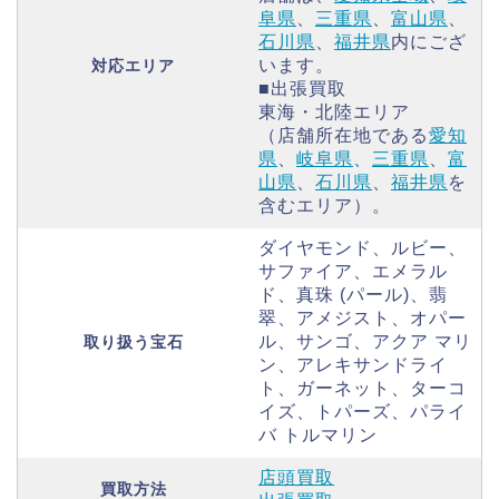
阜県
、
三重県
、
富山県
、
石川県
、
福井県
内にござ
います。
対応エリア
■出張買取
東海・北陸エリア
（店舗所在地である
愛知
県
、
岐阜県
、
三重県
、
富
山県
、
石川県
、
福井県
を
含むエリア）。
ダイヤモンド、ルビー、
サファイア、エメラル
ド、真珠 (パール)、翡
翠、アメジスト、オパー
ル、サンゴ、アクア マリ
取り扱う宝石
ン、アレキサンドライ
ト、ガーネット、ターコ
イズ、トパーズ、パライ
バ トルマリン
店頭買取
買取方法