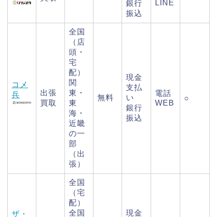
LINE
銀行
振込
全国
（店
頭・
宅
配）
現金
関
コメ
支払
出張
東・
電話
兵
無料
い
○
買取
東
WEB
銀行
海・
振込
近畿
の一
部
（出
張）
全国
（宅
配）
全国
現金
ザ・