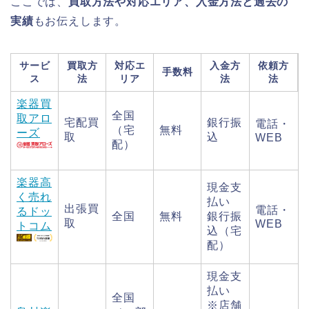
ここでは、
買取方法や対応エリア、入金方法と過去の
実績
もお伝えします。
サービ
買取方
対応エ
入金方
依頼方
手数料
ス
法
リア
法
法
楽器買
全国
取アロ
宅配買
銀行振
電話・
（宅
無料
ーズ
取
込
WEB
配）
楽器高
現金支
く売れ
払い
出張買
電話・
るドッ
全国
無料
銀行振
取
WEB
トコム
込（宅
配）
現金支
払い
全国
※店舗