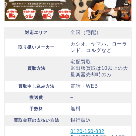
全国（宅配）
対応エリア
カシオ、ヤマハ、ローラ
取り扱いメーカー
ンド、コルグなど
宅配買取
※出張買取は10以上の大
買取方法
量楽器売却時のみ
電話・WEB
買取申し込み方法
–
搬送費
無料
手数料
銀行振込
買取金額の支払い方法
0120-160-882