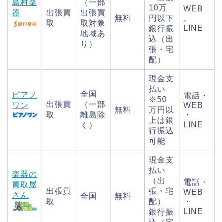
島村楽
（一部
10万
WEB
器
出張買
出張買
無料
円以下
、
取
取対象
LINE
銀行振
地域あ
込（出
り）
張・宅
配）
現金支
払い
全国
ピアノ
電話・
※50
出張買
（一部
ワン
WEB
無料
万円以
取
離島除
・
上は銀
LINE
く）
行振込
可能
現金支
払い
楽器の
（出
電話・
買取屋
出張買
張・宅
WEB
さん
全国
無料
取
配）
・
LINE
銀行振