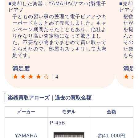
■売却した楽器：YAMAHA(ヤマハ)製電子
■売却し
ピアノ
ピアノ
子どもの習い事の整理で電子ピアノやキ
複数
ーボードをまとめて売却しました。キャ
たが
ンペーン期間だったこともあり、他社よ
を提
りかなり高い査定額になって驚きまし
んと
た。不要な小物までまとめて買い取って
その
もらえたので、部屋もスッキリして大満
た楽
足です。
もら
満足度
満足
★★★★☆
★
|
4
楽器買取アローズ｜過去の買取金額
メーカー
モデル
金額
P-45B
YAMAHA
約41,000円