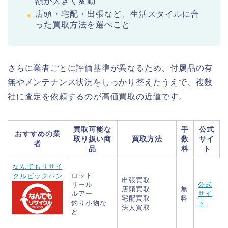
額が大きく変動
店頭・宅配・出張など、生活スタイルに合
った買取方法を選べこと
さらに業者ごとに評価基準が異なるため、付属品の有
無やメンテナンス状況をしっかり整えたうえで、複数
社に査定を依頼するのが高価買取の近道です。
買取可能な
手
公式
おすすめの業
取り扱い商
買取方法
数
サイ
者
品
料
ト
なんでもリサイ
ロッド
クルビックバン
出張買取
リール
公式
店頭買取
無
ルアー
サイ
宅配買取
料
釣り小物な
ト
法人買取
ど