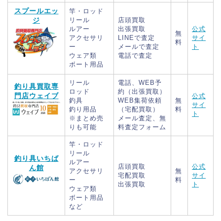
スプールエッ
竿・ロッド
ジ
リール
店頭買取
ルアー
出張買取
公式
無
アクセサリ
LINEで査定
サイ
料
ー
メールで査定
ト
ウェア類
電話で査定
ボート用品
リール
電話、WEB予
釣り具買取専
ロッド
約（出張買取）
門店ウェイブ
公式
釣具
WEB集荷依頼
無
サイ
釣り用品
（宅配買取）
料
ト
※まとめ売
メール査定、無
りも可能
料査定フォーム
竿・ロッド
リール
釣り具いちば
ルアー
店頭買取
公式
ん館
アクセサリ
無
宅配買取
サイ
ー
料
出張買取
ト
ウェア類
ボート用品
など