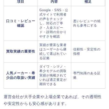
項目
内容
補足
Google・SNS・公
式サイトで利用者
の声をチェック
口コミ・レビュー
悪いレビューの傾
し、対応の丁寧
確認
向も参考にする
さ・入金スピー
ド・説明の分かり
やすさを確認
実績が豊富な業者
はユーザーから継
信頼性・安定性の
買取実績の重要性
続して選ばれてい
指標
る証拠
ダイワ・シマノ・
希少モデルの買取
人気メーカー・希
専門知識のある証
実績が掲載されて
少品の取扱い実績
拠
いれば適正査定が
期待できる
運営会社が大手企業や上場企業であれば、その透明性
や安定性からも安心感があります。