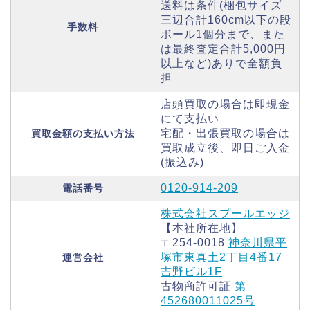
送料は条件(梱包サイズ
三辺合計160cm以下の段
手数料
ボール1個分まで、また
は最終査定合計5,000円
以上など)ありで全額負
担
店頭買取の場合は即現金
にて支払い
宅配・出張買取の場合は
買取金額の支払い方法
買取成立後、即日ご入金
(振込み)
0120-914-209
電話番号
株式会社スプールエッジ
【本社所在地】
〒254-0018
神奈川県平
塚市東真土2丁目4番17
運営会社
吉野ビル1F
古物商許可証
第
452680011025号