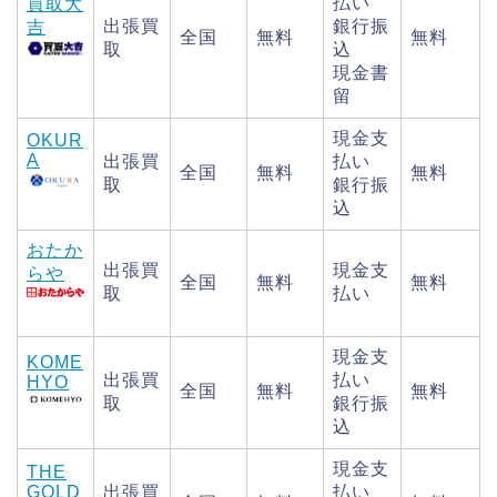
払い
買取大
出張買
銀行振
吉
全国
無料
無料
取
込
現金書
留
現金支
OKUR
A
出張買
払い
全国
無料
無料
取
銀行振
込
おたか
出張買
現金支
らや
全国
無料
無料
取
払い
現金支
KOME
出張買
払い
HYO
全国
無料
無料
取
銀行振
込
現金支
THE
GOLD
出張買
払い