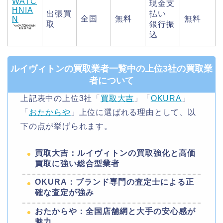
WATC
現金支
HNIA
出張買
払い
全国
無料
無料
N
取
銀行振
込
ルイヴィトンの買取業者一覧中の上位3社の買取業
者について
上記表中の上位3社「
買取大吉
」「
OKURA
」
「
おたからや
」上位に選ばれる理由として、以
下の点が挙げられます。
買取大吉：ルイヴィトンの買取強化と高価
買取に強い総合型業者
OKURA：ブランド専門の査定士による正
確な査定が強み
おたからや：全国店舗網と大手の安心感が
魅力