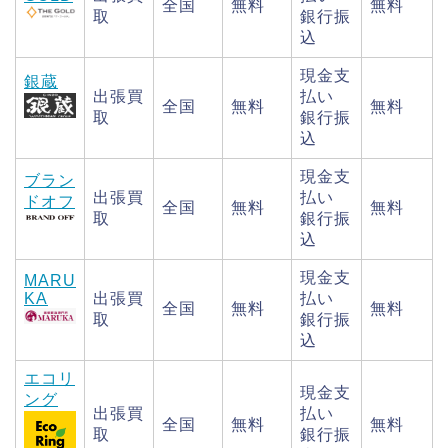
全国
無料
無料
取
銀行振
込
現金支
銀蔵
出張買
払い
全国
無料
無料
取
銀行振
込
現金支
ブラン
出張買
払い
ドオフ
全国
無料
無料
取
銀行振
込
現金支
MARU
KA
出張買
払い
全国
無料
無料
取
銀行振
込
エコリ
現金支
ング
出張買
払い
全国
無料
無料
取
銀行振