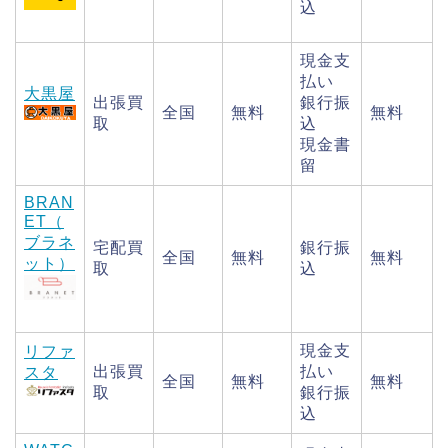
込
現金支
払い
大黒屋
出張買
銀行振
全国
無料
無料
取
込
現金書
留
BRAN
ET（
ブラネ
宅配買
銀行振
全国
無料
無料
ット）
取
込
現金支
リファ
出張買
払い
スタ
全国
無料
無料
取
銀行振
込